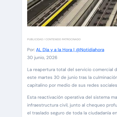
PUBLICIDAD / CONTENIDO PATROCINADO
Por:
AL Día y a la Hora | @Notidiahora
30 junio, 2026
La reapertura total del servicio comercial del Sistema Metro de Caracas y en todas las rutas complementarias de Metrobús se activó desde
este martes 30 de junio tras la culminació
capitalino por medio de sus redes sociales
Esta reactivación operativa del sistema ma
infraestructura civil, junto al chequeo pro
el traslado seguro de toda la ciudadanía en