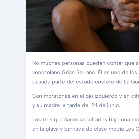
No muchas personas pueden contar que sobrevivieron a un desastre natural y a dos terremotos en un mismo lugar como el comerciante
venezolano Grian Serrano. Él es uno de lo
pasada parte del estado costero de La Guai
Con moratones en el ojo izquierdo y en dife
y su madre la tarde del 24 de junio.
Los tres quedaron sepultados bajo una mon
en la playa y barriada de clase media Los 