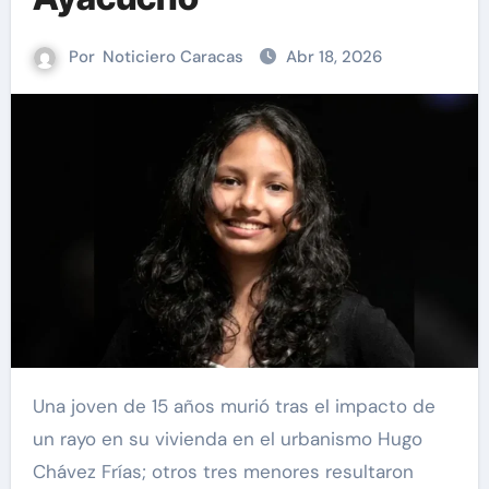
Por
Noticiero Caracas
Abr 18, 2026
Una joven de 15 años murió tras el impacto de
un rayo en su vivienda en el urbanismo Hugo
Chávez Frías; otros tres menores resultaron