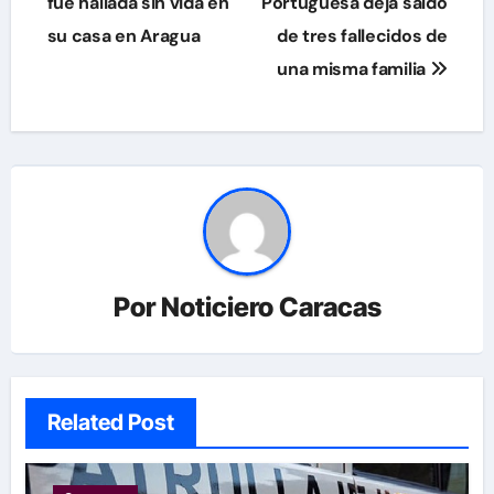
fue hallada sin vida en
Portuguesa deja saldo
entradas
su casa en Aragua
de tres fallecidos de
una misma familia
Por
Noticiero Caracas
Related Post