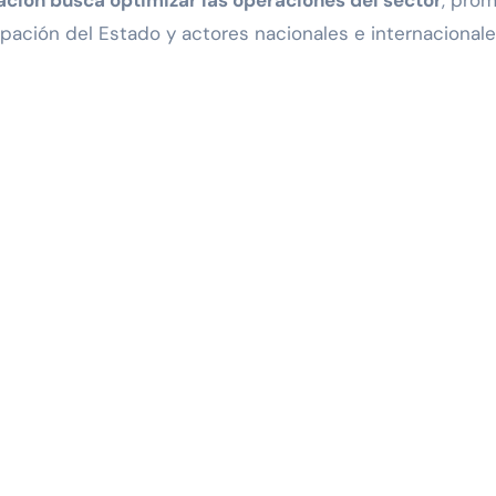
lación busca optimizar las operaciones del sector
, pro
ipación del Estado y actores nacionales e internacionale