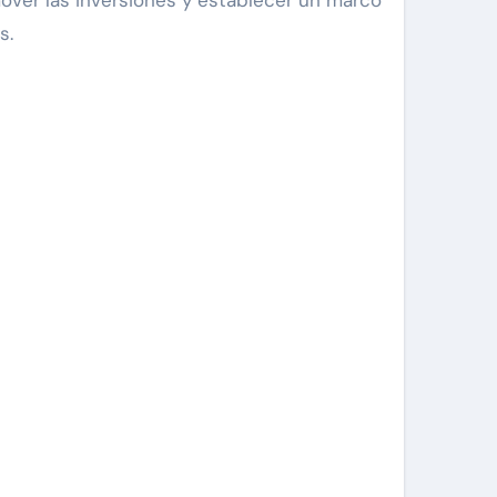
mover las inversiones y establecer un marco
s.