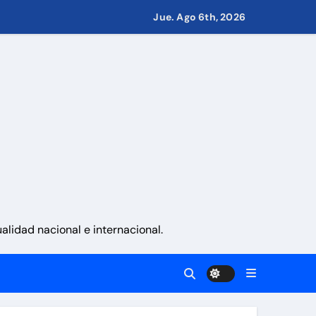
Jue. Ago 6th, 2026
namá
 La Guaira
gobierno
lidad nacional e internacional.
eves 6 de agosto 2026