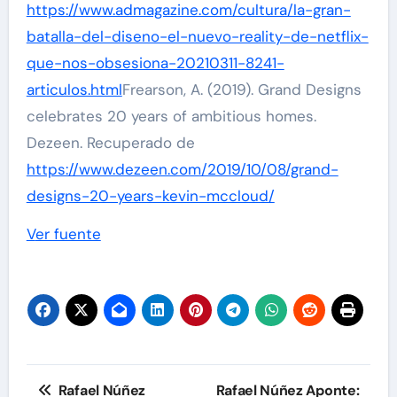
https://www.admagazine.com/cultura/la-gran-
batalla-del-diseno-el-nuevo-reality-de-netflix-
que-nos-obsesiona-20210311-8241-
articulos.html
Frearson, A. (2019). Grand Designs
celebrates 20 years of ambitious homes.
Dezeen. Recuperado de
https://www.dezeen.com/2019/10/08/grand-
designs-20-years-kevin-mccloud/
Navegación
Ver fuente
de
entradas
Navegación
Rafael Núñez
Rafael Núñez Aponte: