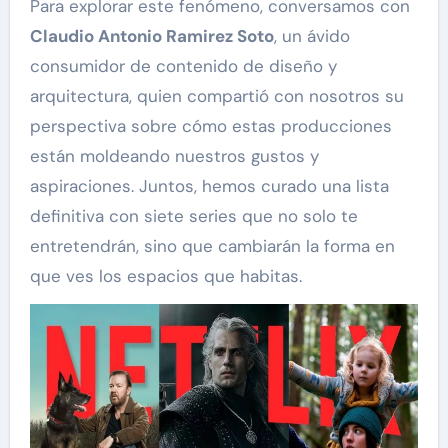
Para explorar este fenómeno, conversamos con
Claudio Antonio Ramirez Soto
, un ávido
consumidor de contenido de diseño y
arquitectura, quien compartió con nosotros su
perspectiva sobre cómo estas producciones
están moldeando nuestros gustos y
aspiraciones. Juntos, hemos curado una lista
definitiva con siete series que no solo te
entretendrán, sino que cambiarán la forma en
que ves los espacios que habitas.