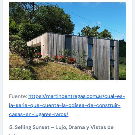
Fuente:
https://martinoentregas.com.ar/cual-es-
la-serie-que-cuenta-la-odisea-de-construir-
casas-en-lugares-raros/
5. Selling Sunset – Lujo, Drama y Vistas de