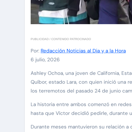
PUBLICIDAD / CONTENIDO PATROCINADO
Por:
Redacción Noticias al Dia y a la Hora
6 julio, 2026
Ashley Ochoa, una joven de California, Estados Unidos, viajó a Venezuela para conocer personalmente a Víctor Ruvolo, un venezolano de
Quíbor, estado Lara, con quien inició una 
los terremotos del pasado 24 de junio cam
La historia entre ambos comenzó en redes s
hasta que Víctor decidió pedirle, durante u
Durante meses mantuvieron su relación a di