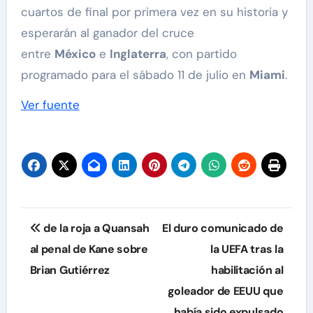
cuartos de final por primera vez en su historia y
esperarán al ganador del cruce
entre
México
e
Inglaterra
, con partido
programado para el sábado 11 de julio en
Miami
.
Ver fuente
Navegación
de la roja a Quansah
El duro comunicado de
de
al penal de Kane sobre
la UEFA tras la
Brian Gutiérrez
habilitación al
entradas
goleador de EEUU que
había sido expulsado