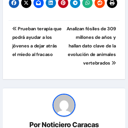
Navegación
Prueban terapia que
Analizan fósiles de 309
de
podrá ayudar a los
millones de años y
jóvenes a dejar atrás
hallan dato clave de la
entradas
el miedo al fracaso
evolución de animales
vertebrados
Por
Noticiero Caracas