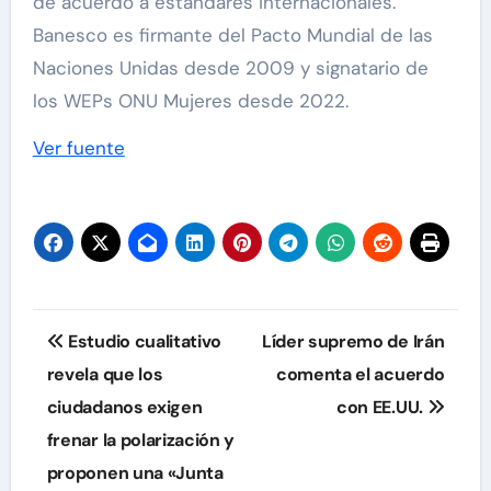
de acuerdo a estándares internacionales.
Banesco es firmante del Pacto Mundial de las
Naciones Unidas desde 2009 y signatario de
los WEPs ONU Mujeres desde 2022.
Ver fuente
Navegación
Estudio cualitativo
Líder supremo de Irán
de
revela que los
comenta el acuerdo
ciudadanos exigen
con EE.UU.
entradas
frenar la polarización y
proponen una «Junta