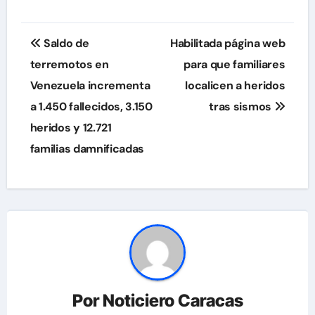
Navegación
Saldo de
Habilitada página web
de
terremotos en
para que familiares
Venezuela incrementa
localicen a heridos
entradas
a 1.450 fallecidos, 3.150
tras sismos
heridos y 12.721
familias damnificadas
Por
Noticiero Caracas