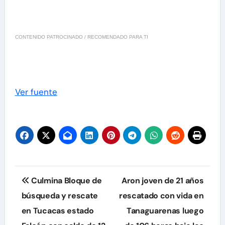
CONTENIDO PATROCINADO / RECOMENDADO PARA TI
Ver fuente
Navegación
Culmina Bloque de
Aron joven de 21 años
de
búsqueda y rescate
rescatado con vida en
en Tucacas estado
Tanaguarenas luego
entradas