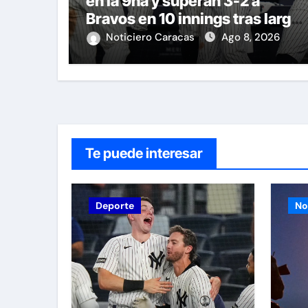
en la 9na y superan 3-2 a
Bravos en 10 innings tras larga
lluvia
Noticiero Caracas
Ago 8, 2026
Te puede interesar
Deporte
No