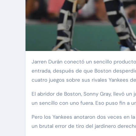
Jarren Durán conectó un sencillo productor de la carrera de la victoria para culminar una remontada de tres anotaciones en la décima
entrada, después de que Boston desperdici
cuatro juegos sobre sus rivales Yankees d
El abridor de Boston, Sonny Gray, llevó un
un sencillo con uno fuera. Eso puso fin a u
Pero los Yankees anotaron dos veces en l
un brutal error de tiro del jardinero dere