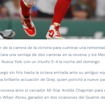
ara una ventaja de dos carreras en la novena, y los Me
e Nueva York con un triunfo 5-4 la noche del domingo.
 juego sin hits hasta la octava entrada ante su antiguo 
na brillante actuación de Gray, quien ponchó a nueve par
a novena ante el cerrador All-Star Aroldis Chapman pa
cho Wilyer Abreu, ganador en dos ocasiones del Guante de