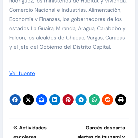
Rodríguez, los ministerios de Hábitat y Vivienda;
Comercio Nacional e Industrias, Alimentación,
Economía y Finanzas, los gobernadores de los
estados La Guaira, Miranda, Aragua, Carabobo y
Falcón, los alcaldes de Chacao, Vargas, Caracas
y el jefe del Gobierno del Distrito Capital.
Ver fuente
Navegación
Actividades
Garcés descarta
de
escolares
alertas de tsunami y