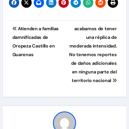
Navegación
Atienden a familias
acabamos de tener
de
damnificadas de
una réplica de
Oropeza Castillo en
moderada intensidad.
entradas
Guarenas
No tenemos reportes
de daños adicionales
en ninguna parte del
territorio nacional