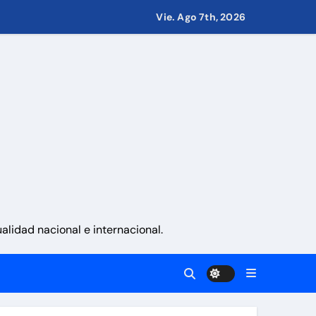
Vie. Ago 7th, 2026
 países
eves 6 de agosto 2026
namá
lidad nacional e internacional.
a