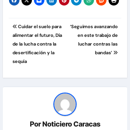
Navegación
Cuidar el suelo para
‘Seguimos avanzando
de
alimentar el futuro, Día
en este trabajo de
de la lucha contra la
luchar contras las
entradas
desertificación y la
bandas’
sequía
Por
Noticiero Caracas