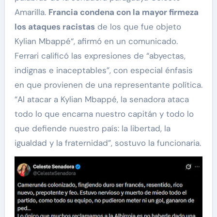
Amarilla.
Francia condena con la mayor firmeza
los ataques racistas
de los que fue objeto
Kylian Mbappé“, afirmó en un comunicado.
Ferrari calificó las expresiones de “abyectas,
indignas e inaceptables”, con especial énfasis
en que provienen de una representante política.
“Al atacar a Kylian Mbappé, la senadora ataca
todo lo que encarna nuestro capitán y todo lo
que defiende nuestro país: la libertad, la
igualdad y la fraternidad”, sostuvo la funcionaria.