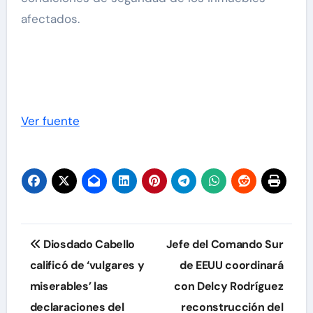
afectados.
Ver fuente
Navegación
Diosdado Cabello
Jefe del Comando Sur
de
calificó de ‘vulgares y
de EEUU coordinará
miserables’ las
con Delcy Rodríguez
entradas
declaraciones del
reconstrucción del