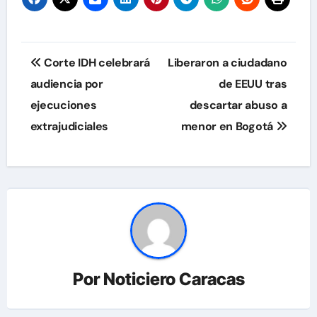
Navegación
Corte IDH celebrará
Liberaron a ciudadano
de
audiencia por
de EEUU tras
ejecuciones
descartar abuso a
entradas
extrajudiciales
menor en Bogotá
Por
Noticiero Caracas