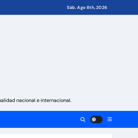
Sáb. Ago 8th, 2026
s de Condominio
pulsar propuestas desde las comunidades
a ayudar a las familias de Venezuela
lidad nacional e internacional.
sonas en una semana