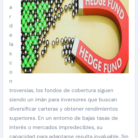
a
r
d
e
la
s
c
o
n
troversias, los fondos de cobertura siguen
siendo un imán para inversores que buscan
diversificar carteras y obtener rendimientos
superiores. En un entorno de bajas tasas de
interés o mercados impredecibles, su
capacidad para adaptarse resulta invaluable. Sin