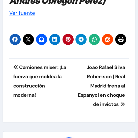
Andrés Obregón Pérez)
Post
Ver fuente
navigation
Navegación
Camiones mixer: ¡La
Joao Rafael Silva
de
fuerza que moldea la
Robertson | Real
construcción
Madrid frena al
entradas
moderna!
Espanyol en choque
de invictos