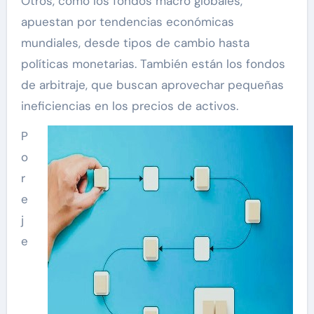
Otros, como los fondos macro globales,
apuestan por tendencias económicas
mundiales, desde tipos de cambio hasta
políticas monetarias. También están los fondos
de arbitraje, que buscan aprovechar pequeñas
ineficiencias en los precios de activos.
P
o
r
e
j
e