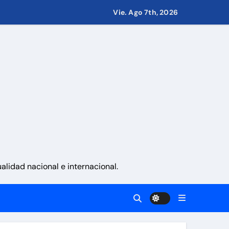
Vie. Ago 7th, 2026
 países
eves 6 de agosto 2026
namá
lidad nacional e internacional.
a