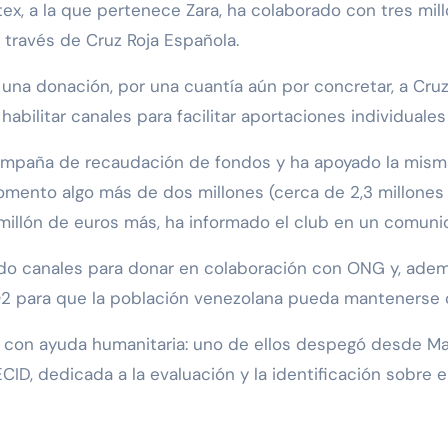
tex, a la que pertenece Zara, ha colaborado con tres mil
 través de Cruz Roja Española.
na donación, por una cuantía aún por concretar, a Cruz
abilitar canales para facilitar aportaciones individuales
mpaña de recaudación de fondos y ha apoyado la misma 
omento algo más de dos millones (cerca de 2,3 millones d
millón de euros más, ha informado el club en un comuni
do canales para donar en colaboración con ONG y, ademá
y O2 para que la población venezolana pueda mantenerse
es con ayuda humanitaria: uno de ellos despegó desde Ma
CID, dedicada a la evaluación y la identificación sobre 