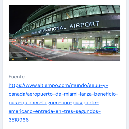
Fuente:
https://www.eltiempo.com/mundo/eeuu-y-
canada/aeropuerto-de-miami-lanza-beneficio-
para-quienes-lleguen-con-pasaporte-
americano-entrada-en-tres-segundos-
3510966