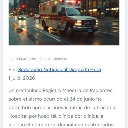
PUBLICIDAD / CONTENIDO PATROCINADO
Por:
Redacción Noticias al Dia y a la Hora
1 julio, 2026
Un meticuloso Registro Maestro de Pacientes
sobre el sismo ocurrido el 24 de junio ha
permitido apreciar nuevas cifras de la tragedia.
Hospital por hospital, clínica por clínica, e
incluso el número de damnificados atendidos