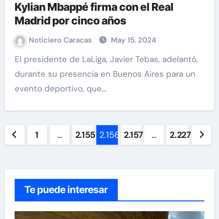
Kylian Mbappé firma con el Real
Madrid por cinco años
Noticiero Caracas
May 15, 2024
El presidente de LaLiga, Javier Tebas, adelantó,
durante su presencia en Buenos Aires para un
evento deportivo, que…
Paginación
1
…
2.155
2.156
2.157
…
2.227
de
entradas
Te puede interesar