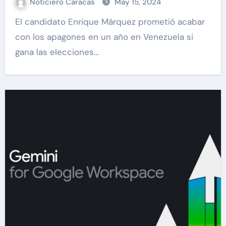
Noticiero Caracas
May 15, 2024
El candidato Enrique Márquez prometió acabar
con los apagones en un año en Venezuela si
gana las elecciones…