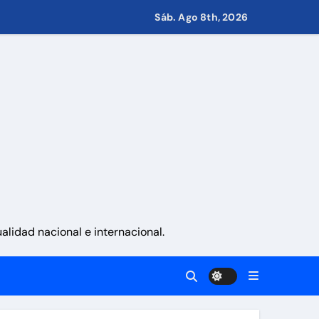
Sáb. Ago 8th, 2026
s de Condominio
pulsar propuestas desde las comunidades
a ayudar a las familias de Venezuela
lidad nacional e internacional.
sonas en una semana