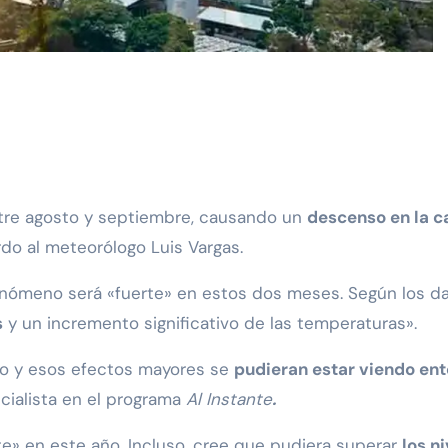
entre agosto y septiembre, causando un
descenso en la c
rdo al meteorólogo Luis Vargas.
fenómeno será «fuerte» en estos dos meses. Según los d
s
y un incremento significativo de las temperaturas».
ño y esos efectos mayores se
pudieran estar viendo en
pecialista en el programa
Al Instante
.
te» en este año. Incluso, cree que pudiera superar
los n