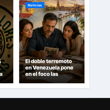
Noticias
%
El doble terremoto
en Venezuela pone
la
en el foco las
alternativas legales
para solicitar la
es
nacionalidad por
parte de personas
con vínculos