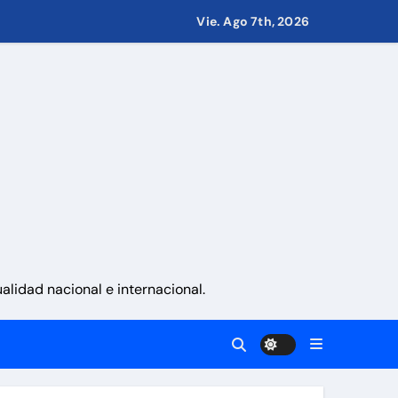
Vie. Ago 7th, 2026
.000 millones
 nacionalidad por parte de personas con vínculos familiares e
ciones con propósito»
ernes 7 de agosto 2026
lidad nacional e internacional.