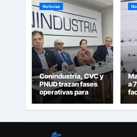
Noticias
No
Conindustria, CVC y
Ma
PNUD trazan fases
a 7
operativas para
fac
reconstruir a
ir
Venezuela