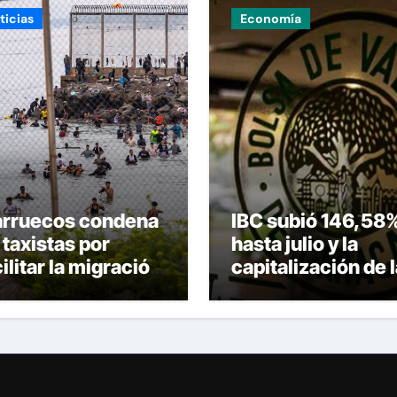
ticias
Economía
rruecos condena
IBC subió 146,58
 taxistas por
hasta julio y la
ilitar la migración
capitalización de 
regular hacia Ceuta
Bolsa de Caracas
superó los
US$13.000 millon