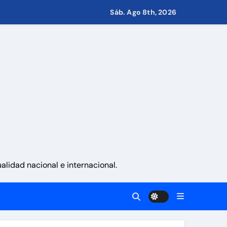
 Eléctricos
Sáb. Ago 8th, 2026
retirar las restricciones
nito
via
 aranceles
lidad nacional e internacional.
d