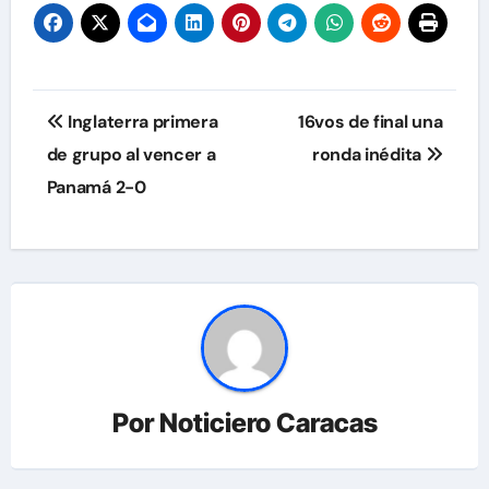
Navegación
Inglaterra primera
16vos de final una
de
de grupo al vencer a
ronda inédita
Panamá 2-0
entradas
Por
Noticiero Caracas