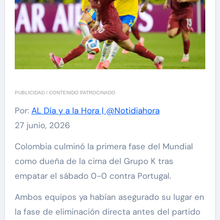
PUBLICIDAD / CONTENIDO PATROCINADO
Por:
AL Día y a la Hora | @Notidiahora
27 junio, 2026
Colombia culminó la primera fase del Mundial
como dueña de la cima del Grupo K tras
empatar el sábado 0-0 contra Portugal.
Ambos equipos ya habían asegurado su lugar en
la fase de eliminación directa antes del partido