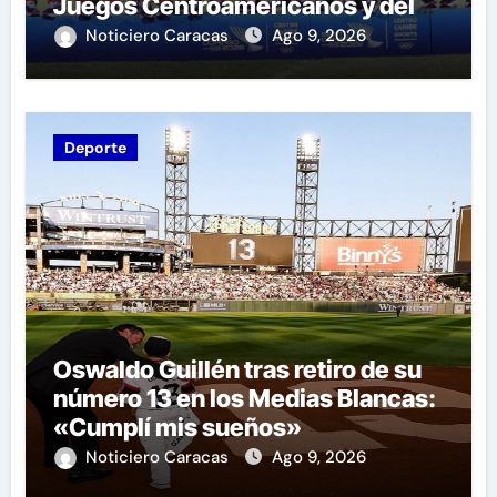
Juegos Centroamericanos y del
Caribe tras unos dramáticos
Noticiero Caracas
Ago 9, 2026
penales
Deporte
Oswaldo Guillén tras retiro de su
número 13 en los Medias Blancas:
«Cumplí mis sueños»
Noticiero Caracas
Ago 9, 2026