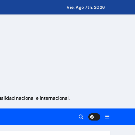
Vie. Ago 7th, 2026
 países
eves 6 de agosto 2026
namá
lidad nacional e internacional.
a