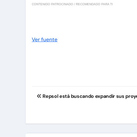
CONTENIDO PATROCINADO / RECOMENDADO PARA TI
Ver fuente
Navegación
Repsol está buscando expandir sus proy
de
entradas