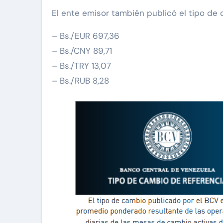
El ente emisor también publicó el tipo de 
– Bs./EUR 697,36
– Bs./CNY 89,71
– Bs./TRY 13,07
– Bs./RUB 8,28