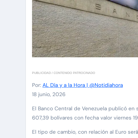
PUBLICIDAD / CONTENIDO PATROCINADO
Por:
AL Día y a la Hora | @Notidiahora
18 junio, 2026
El Banco Central de Venezuela publicó en sus redes sociales al cierre de la jornada de este jueves 18 de junio de 2026, el dólar se cotizará en
607,39 bolívares con fecha valor viernes 1
El tipo de cambio, con relación al Euro ser