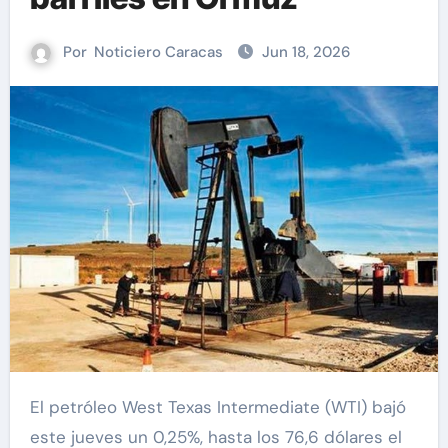
Por
Noticiero Caracas
Jun 18, 2026
El petróleo West Texas Intermediate (WTI) bajó
este jueves un 0,25%, hasta los 76,6 dólares el