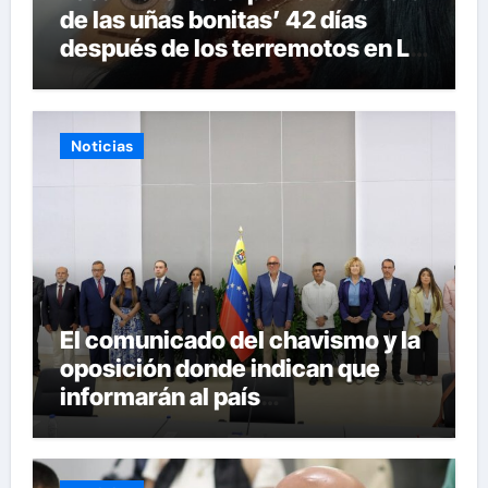
de las uñas bonitas’ 42 días
después de los terremotos en La
Guaira
Noticias
El comunicado del chavismo y la
oposición donde indican que
informarán al país
oportunamente sobre los
avances alcanzado