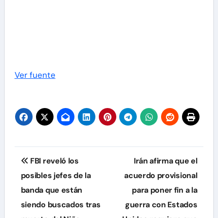
Ver fuente
Navegación
FBI reveló los
Irán afirma que el
de
posibles jefes de la
acuerdo provisional
banda que están
para poner fin a la
entradas
siendo buscados tras
guerra con Estados