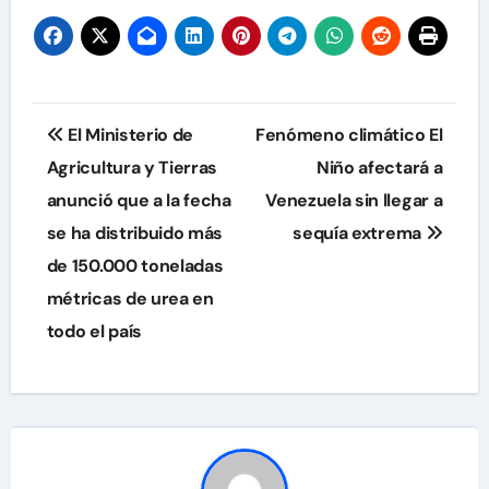
Navegación
El Ministerio de
Fenómeno climático El
de
Agricultura y Tierras
Niño afectará a
anunció que a la fecha
Venezuela sin llegar a
entradas
se ha distribuido más
sequía extrema
de 150.000 toneladas
métricas de urea en
todo el país