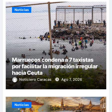
Noticias
Marruecos condena a 7 taxistas
por facilitar la migración irregular
hacia Ceuta
Noticiero Caracas
Ago 7, 2026
Noticias