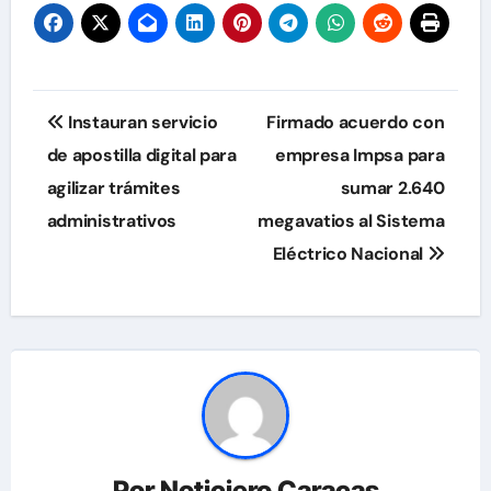
Navegación
Instauran servicio
Firmado acuerdo con
de
de apostilla digital para
empresa Impsa para
agilizar trámites
sumar 2.640
entradas
administrativos
megavatios al Sistema
Eléctrico Nacional
Por
Noticiero Caracas