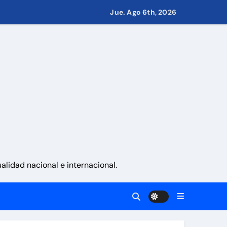
Jue. Ago 6th, 2026
Guaira
 en Ormuz
del 24J
cutivas
lidad nacional e internacional.