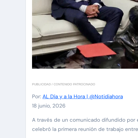
PUBLICIDAD / CONTENIDO PATROCINADO
Por:
AL Día y a la Hora | @Notidiahora
18 junio, 2026
A través de un comunicado difundido por el canal de Telegram de la Asamblea Nacional (AN), se dio a conocer que este jueves 18 de junio se
celebró la primera reunión de trabajo entre