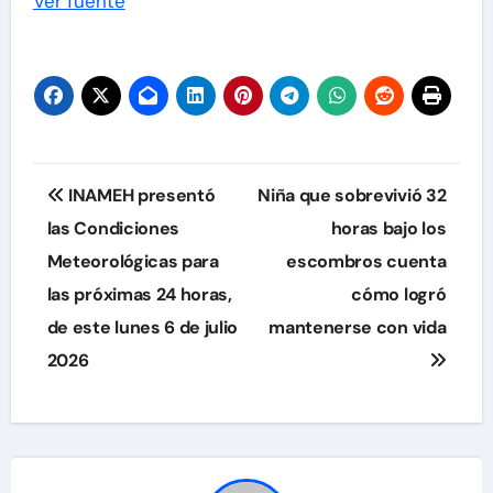
Ver fuente
Navegación
INAMEH presentó
Niña que sobrevivió 32
de
las Condiciones
horas bajo los
Meteorológicas para
escombros cuenta
entradas
las próximas 24 horas,
cómo logró
de este lunes 6 de julio
mantenerse con vida
2026