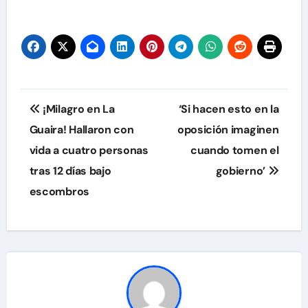
Navegación
¡Milagro en La
‘Si hacen esto en la
de
Guaira! Hallaron con
oposición imaginen
vida a cuatro personas
cuando tomen el
entradas
tras 12 días bajo
gobierno’
escombros