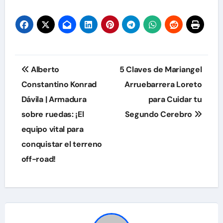
de
entradas
Navegación
Alberto
5 Claves de Mariangel
de
Constantino Konrad
Arruebarrera Loreto
Dávila | Armadura
para Cuidar tu
entradas
sobre ruedas: ¡El
Segundo Cerebro
equipo vital para
conquistar el terreno
off-road!