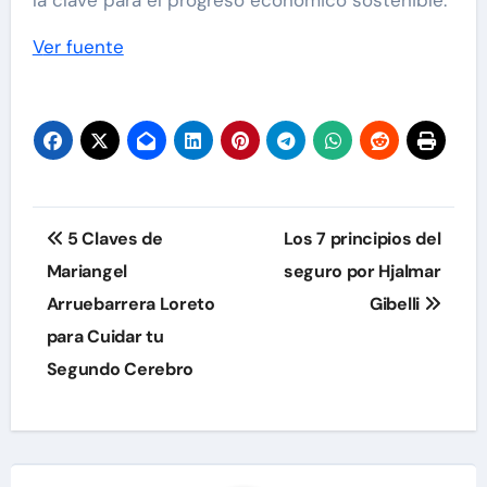
la clave para el progreso económico sostenible.
Navegación
Ver fuente
de
entradas
Navegación
5 Claves de
Los 7 principios del
de
Mariangel
seguro por Hjalmar
Arruebarrera Loreto
Gibelli
entradas
para Cuidar tu
Segundo Cerebro